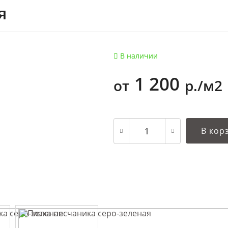
я
В наличии
1 200
от
р./м2
В кор