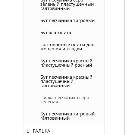
зеленый пластушечный
галтованный
Бут песчаника тигровый
Бут златолита
Галтованные плиты для
мощения и кладки
Бут песчаника красный
пластушечный рваный
Бут песчаника красный
пластушечный
галтованный
Плаха песчаника серо-
зеленая
Бут песчаника тигровый
галтованный
ГАЛЬКА