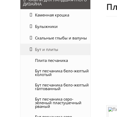
Пл
ДИЗАЙНА
Каменная крошка
Булыжники
Скальные глыбы и валуны
Бут и плиты
Плита песчаника
Бут песчаника бело-желтый
колотый
Бут песчаника бело-желтый
галтованный
Бут песчаника серо-
зеленый пластушечный
рваный
Бут песчаника серо-