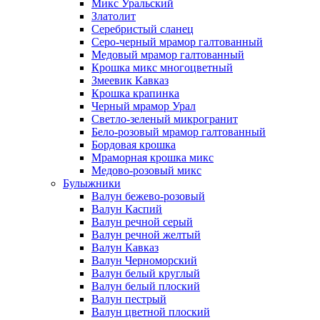
Микс Уральский
Златолит
Серебристый сланец
Серо-черный мрамор галтованный
Медовый мрамор галтованный
Крошка микс многоцветный
Змеевик Кавказ
Крошка крапинка
Черный мрамор Урал
Светло-зеленый микрогранит
Бело-розовый мрамор галтованный
Бордовая крошка
Мраморная крошка микс
Медово-розовый микс
Булыжники
Валун бежево-розовый
Валун Каспий
Валун речной серый
Валун речной желтый
Валун Кавказ
Валун Черноморский
Валун белый круглый
Валун белый плоский
Валун пестрый
Валун цветной плоский