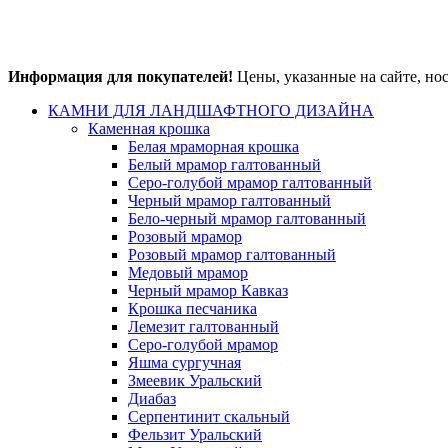
Информация для покупателей!
Цены, указанные на сайте, но
КАМНИ ДЛЯ ЛАНДШАФТНОГО ДИЗАЙНА
Каменная крошка
Белая мраморная крошка
Белый мрамор галтованный
Серо-голубой мрамор галтованный
Черный мрамор галтованный
Бело-черный мрамор галтованный
Розовый мрамор
Розовый мрамор галтованный
Медовый мрамор
Черный мрамор Кавказ
Крошка песчаника
Лемезит галтованный
Серо-голубой мрамор
Яшма сургучная
Змеевик Уральский
Диабаз
Серпентинит скальный
Фельзит Уральский