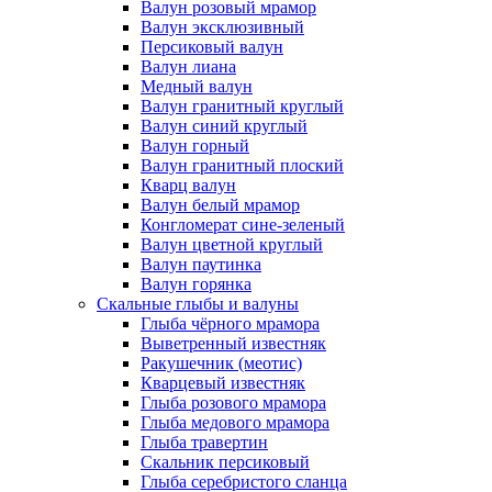
Валун розовый мрамор
Валун эксклюзивный
Персиковый валун
Валун лиана
Медный валун
Валун гранитный круглый
Валун синий круглый
Валун горный
Валун гранитный плоский
Кварц валун
Валун белый мрамор
Конгломерат сине-зеленый
Валун цветной круглый
Валун паутинка
Валун горянка
Скальные глыбы и валуны
Глыба чёрного мрамора
Выветренный известняк
Ракушечник (меотис)
Кварцевый известняк
Глыба розового мрамора
Глыба медового мрамора
Глыба травертин
Скальник персиковый
Глыба серебристого сланца