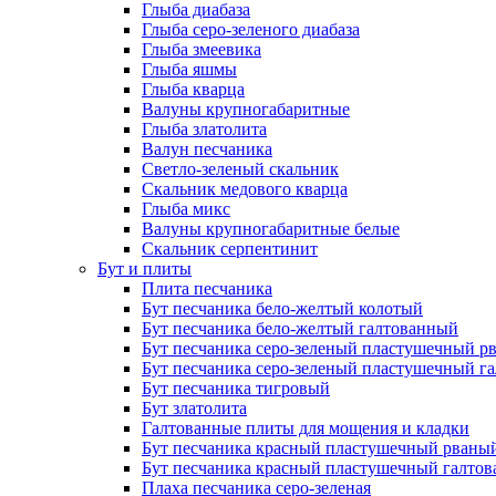
Глыба диабаза
Глыба серо-зеленого диабаза
Глыба змеевика
Глыба яшмы
Глыба кварца
Валуны крупногабаритные
Глыба златолита
Валун песчаника
Светло-зеленый скальник
Скальник медового кварца
Глыба микс
Валуны крупногабаритные белые
Скальник серпентинит
Бут и плиты
Плита песчаника
Бут песчаника бело-желтый колотый
Бут песчаника бело-желтый галтованный
Бут песчаника серо-зеленый пластушечный р
Бут песчаника серо-зеленый пластушечный г
Бут песчаника тигровый
Бут златолита
Галтованные плиты для мощения и кладки
Бут песчаника красный пластушечный рваны
Бут песчаника красный пластушечный галто
Плаха песчаника серо-зеленая