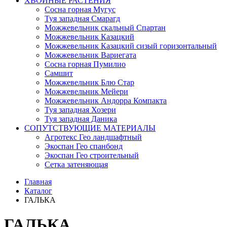
ХВОЙНЫЕ РАСТЕНИЯ
Сосна горная Мугус
Туя западная Смарагд
Можжевельник скальный Спартан
Можжевельник Казацкий
Можжевельник Казацкий сизый горизонтальный
Можжевельник Вариегата
Сосна горная Пумилио
Самшит
Можжевельник Блю Стар
Можжевельник Мейери
Можжевельник Андорра Компакта
Туя западная Хозери
Туя западная Даника
СОПУТСТВУЮЩИЕ МАТЕРИАЛЫ
Агротекс Гео ландшафтный
Экоспан Гео спанбонд
Экоспан Гео строительный
Сетка затеняющая
Главная
Каталог
ГАЛЬКА
ГАЛЬКА