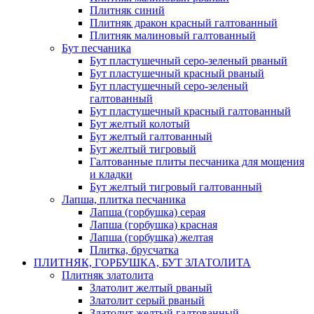
Плитняк синий
Плитняк дракон красный галтованный
Плитняк малиновый галтованный
Бут песчаника
Бут пластушечный серо-зеленый рваный
Бут пластушечный красный рваный
Бут пластушечный серо-зеленый
галтованный
Бут пластушечный красный галтованный
Бут желтый колотый
Бут желтый галтованный
Бут желтый тигровый
Галтованные плиты песчаника для мощения
и кладки
Бут желтый тигровый галтованный
Лапша, плитка песчаника
Лапша (горбушка) серая
Лапша (горбушка) красная
Лапша (горбушка) желтая
Плитка, брусчатка
ПЛИТНЯК, ГОРБУШКА, БУТ ЗЛАТОЛИТА
Плитняк златолита
Златолит желтый рваный
Златолит серый рваный
Златолит желтый галтованный