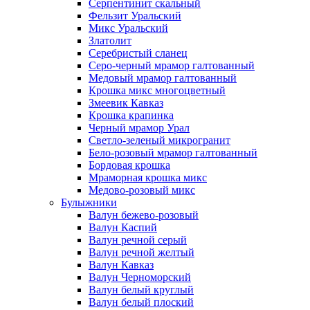
Серпентинит скальный
Фельзит Уральский
Микс Уральский
Златолит
Серебристый сланец
Серо-черный мрамор галтованный
Медовый мрамор галтованный
Крошка микс многоцветный
Змеевик Кавказ
Крошка крапинка
Черный мрамор Урал
Светло-зеленый микрогранит
Бело-розовый мрамор галтованный
Бордовая крошка
Мраморная крошка микс
Медово-розовый микс
Булыжники
Валун бежево-розовый
Валун Каспий
Валун речной серый
Валун речной желтый
Валун Кавказ
Валун Черноморский
Валун белый круглый
Валун белый плоский