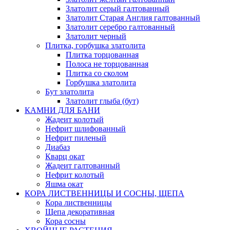
Златолит серый галтованный
Златолит Старая Англия галтованный
Златолит серебро галтованный
Златолит черный
Плитка, горбушка златолита
Плитка торцованная
Полоса не торцованная
Плитка со сколом
Горбушка златолита
Бут златолита
Златолит глыба (бут)
КАМНИ ДЛЯ БАНИ
Жадеит колотый
Нефрит шлифованный
Нефрит пиленый
Диабаз
Кварц окат
Жадеит галтованный
Нефрит колотый
Яшма окат
КОРА ЛИСТВЕННИЦЫ И СОСНЫ, ЩЕПА
Кора лиственницы
Щепа декоративная
Кора сосны