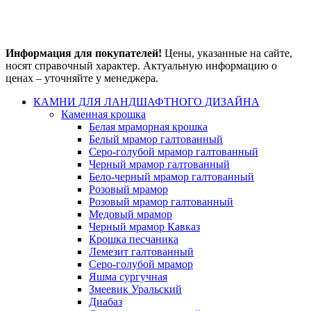
Информация для покупателей!
Цены, указанные на сайте,
носят справочный характер. Актуальную информацию о
ценах – уточняйте у менеджера.
КАМНИ ДЛЯ ЛАНДШАФТНОГО ДИЗАЙНА
Каменная крошка
Белая мраморная крошка
Белый мрамор галтованный
Серо-голубой мрамор галтованный
Черный мрамор галтованный
Бело-черный мрамор галтованный
Розовый мрамор
Розовый мрамор галтованный
Медовый мрамор
Черный мрамор Кавказ
Крошка песчаника
Лемезит галтованный
Серо-голубой мрамор
Яшма сургучная
Змеевик Уральский
Диабаз