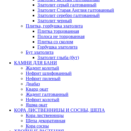
Златолит серый галтованный
Златолит Старая Англия галтованный
Златолит серебро галтованный
Златолит черный
Плитка, горбушка златолита
Плитка торцованная
Полоса не торцованная
Плитка со сколом
Горбушка златолита
Бут златолита
Златолит глыба (бут)
КАМНИ ДЛЯ БАНИ
Жадеит колотый
Нефрит шлифованный
Нефрит пиленый
Диабаз
Кварц окат
Жадеит галтованный
Нефрит колотый
Яшма окат
КОРА ЛИСТВЕННИЦЫ И СОСНЫ, ЩЕПА
Кора лиственницы
Щепа декоративная
Кора сосны