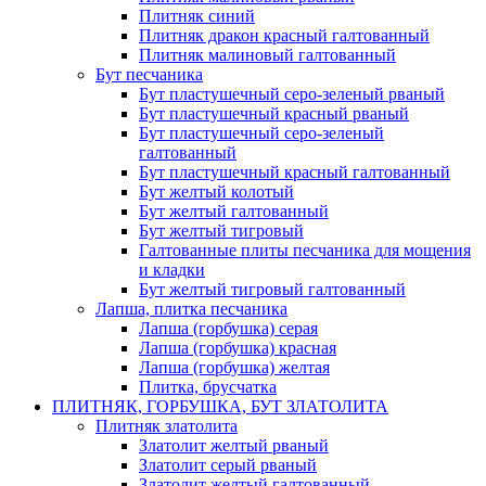
Плитняк синий
Плитняк дракон красный галтованный
Плитняк малиновый галтованный
Бут песчаника
Бут пластушечный серо-зеленый рваный
Бут пластушечный красный рваный
Бут пластушечный серо-зеленый
галтованный
Бут пластушечный красный галтованный
Бут желтый колотый
Бут желтый галтованный
Бут желтый тигровый
Галтованные плиты песчаника для мощения
и кладки
Бут желтый тигровый галтованный
Лапша, плитка песчаника
Лапша (горбушка) серая
Лапша (горбушка) красная
Лапша (горбушка) желтая
Плитка, брусчатка
ПЛИТНЯК, ГОРБУШКА, БУТ ЗЛАТОЛИТА
Плитняк златолита
Златолит желтый рваный
Златолит серый рваный
Златолит желтый галтованный