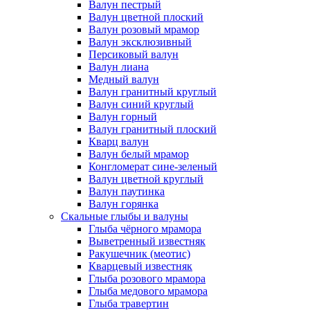
Валун пестрый
Валун цветной плоский
Валун розовый мрамор
Валун эксклюзивный
Персиковый валун
Валун лиана
Медный валун
Валун гранитный круглый
Валун синий круглый
Валун горный
Валун гранитный плоский
Кварц валун
Валун белый мрамор
Конгломерат сине-зеленый
Валун цветной круглый
Валун паутинка
Валун горянка
Скальные глыбы и валуны
Глыба чёрного мрамора
Выветренный известняк
Ракушечник (меотис)
Кварцевый известняк
Глыба розового мрамора
Глыба медового мрамора
Глыба травертин