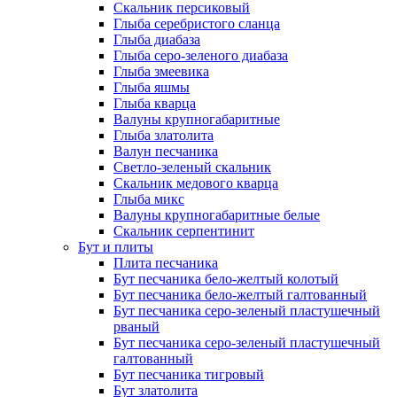
Скальник персиковый
Глыба серебристого сланца
Глыба диабаза
Глыба серо-зеленого диабаза
Глыба змеевика
Глыба яшмы
Глыба кварца
Валуны крупногабаритные
Глыба златолита
Валун песчаника
Светло-зеленый скальник
Скальник медового кварца
Глыба микс
Валуны крупногабаритные белые
Скальник серпентинит
Бут и плиты
Плита песчаника
Бут песчаника бело-желтый колотый
Бут песчаника бело-желтый галтованный
Бут песчаника серо-зеленый пластушечный
рваный
Бут песчаника серо-зеленый пластушечный
галтованный
Бут песчаника тигровый
Бут златолита