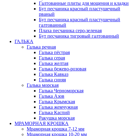
Галтованные плиты для мощения и кладки
Бут песчаника красный пластушечный
рваный
Бут песчаника красный пластушечный
галтованный
Плаха песчаника серо-зеленая
Бут песчаника тигровый галтованный
ГАЛЬКА
Галька речная
Галька пёстрая
Галька серая
Галька желтая
Галька бежево-розовая
Галька Кавказ
Галька синяя
Галька морская
Галька Черноморская
Галька Азов
Галька Крымская
Галька жемчужная
Галька Каспий
Ракушка морская
МРАМОРНАЯ КРОШКА
Мраморная крошка 7-12 мм
Мраморная крошка 10-20 мм