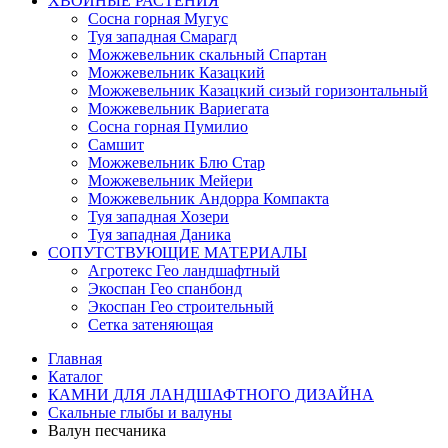
ХВОЙНЫЕ РАСТЕНИЯ
Сосна горная Мугус
Туя западная Смарагд
Можжевельник скальный Спартан
Можжевельник Казацкий
Можжевельник Казацкий сизый горизонтальный
Можжевельник Вариегата
Сосна горная Пумилио
Самшит
Можжевельник Блю Стар
Можжевельник Мейери
Можжевельник Андорра Компакта
Туя западная Хозери
Туя западная Даника
СОПУТСТВУЮЩИЕ МАТЕРИАЛЫ
Агротекс Гео ландшафтный
Экоспан Гео спанбонд
Экоспан Гео строительный
Сетка затеняющая
Главная
Каталог
КАМНИ ДЛЯ ЛАНДШАФТНОГО ДИЗАЙНА
Скальные глыбы и валуны
Валун песчаника