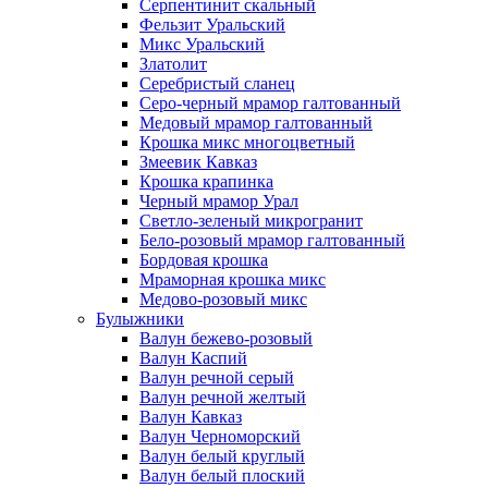
Серпентинит скальный
Фельзит Уральский
Микс Уральский
Златолит
Серебристый сланец
Серо-черный мрамор галтованный
Медовый мрамор галтованный
Крошка микс многоцветный
Змеевик Кавказ
Крошка крапинка
Черный мрамор Урал
Светло-зеленый микрогранит
Бело-розовый мрамор галтованный
Бордовая крошка
Мраморная крошка микс
Медово-розовый микс
Булыжники
Валун бежево-розовый
Валун Каспий
Валун речной серый
Валун речной желтый
Валун Кавказ
Валун Черноморский
Валун белый круглый
Валун белый плоский