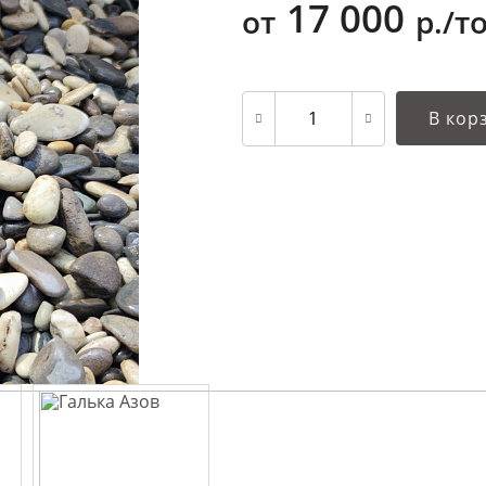
17 000
от
р./т
В кор