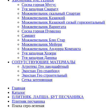
ХВОЙНЫЕ РАСТЕНИЯ
Сосна горная Мугус
Туя западная Смарагд
Можжевельник скальный Спартан
Можжевельник Казацкий
Можжевельник Казацкий сизый горизонтальный
Можжевельник Вариегата
Сосна горная Пумилио
Самшит
Можжевельник Блю Стар
Можжевельник Мейери
Можжевельник Андорра Компакта
Туя западная Хозери
Туя западная Даника
СОПУТСТВУЮЩИЕ МАТЕРИАЛЫ
Агротекс Гео ландшафтный
Экоспан Гео спанбонд
Экоспан Гео строительный
Сетка затеняющая
Главная
Каталог
ПЛИТНЯК, ЛАПША, БУТ ПЕСЧАНИКА
Плитняк песчаника
Плаха серо-зеленая