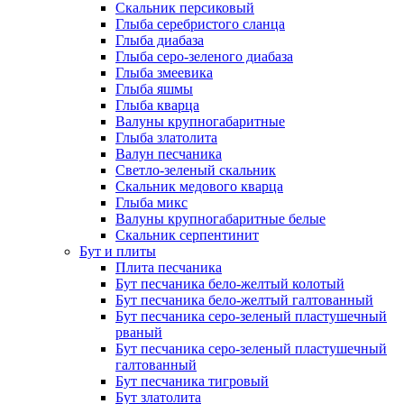
Скальник персиковый
Глыба серебристого сланца
Глыба диабаза
Глыба серо-зеленого диабаза
Глыба змеевика
Глыба яшмы
Глыба кварца
Валуны крупногабаритные
Глыба златолита
Валун песчаника
Светло-зеленый скальник
Скальник медового кварца
Глыба микс
Валуны крупногабаритные белые
Скальник серпентинит
Бут и плиты
Плита песчаника
Бут песчаника бело-желтый колотый
Бут песчаника бело-желтый галтованный
Бут песчаника серо-зеленый пластушечный
рваный
Бут песчаника серо-зеленый пластушечный
галтованный
Бут песчаника тигровый
Бут златолита