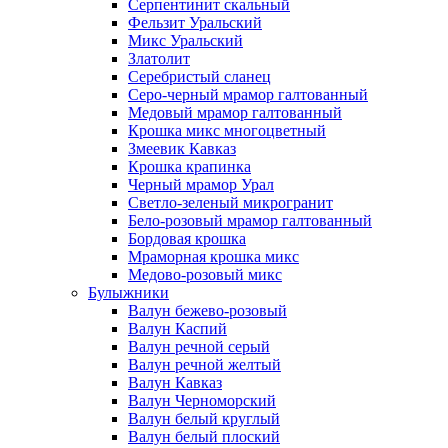
Серпентинит скальный
Фельзит Уральский
Микс Уральский
Златолит
Серебристый сланец
Серо-черный мрамор галтованный
Медовый мрамор галтованный
Крошка микс многоцветный
Змеевик Кавказ
Крошка крапинка
Черный мрамор Урал
Светло-зеленый микрогранит
Бело-розовый мрамор галтованный
Бордовая крошка
Мраморная крошка микс
Медово-розовый микс
Булыжники
Валун бежево-розовый
Валун Каспий
Валун речной серый
Валун речной желтый
Валун Кавказ
Валун Черноморский
Валун белый круглый
Валун белый плоский