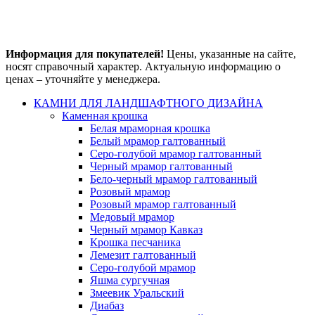
Информация для покупателей!
Цены, указанные на сайте,
носят справочный характер. Актуальную информацию о
ценах – уточняйте у менеджера.
КАМНИ ДЛЯ ЛАНДШАФТНОГО ДИЗАЙНА
Каменная крошка
Белая мраморная крошка
Белый мрамор галтованный
Серо-голубой мрамор галтованный
Черный мрамор галтованный
Бело-черный мрамор галтованный
Розовый мрамор
Розовый мрамор галтованный
Медовый мрамор
Черный мрамор Кавказ
Крошка песчаника
Лемезит галтованный
Серо-голубой мрамор
Яшма сургучная
Змеевик Уральский
Диабаз