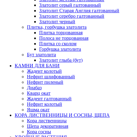
Златолит серый галтованный
Златолит Старая Англия галтованный
Златолит серебро галтованный
Златолит черный
Плитка, горбушка златолита
Плитка торцованная
Полоса не торцованная
Плитка со сколом
Горбушка златолита
Бут златолита
Златолит глыба (бут)
КАМНИ ДЛЯ БАНИ
Жадеит колотый
Нефрит шлифованный
Нефрит пиленый
Диабаз
Кварц окат
Жадеит галтованный
Нефрит колотый
Яшма окат
КОРА ЛИСТВЕННИЦЫ И СОСНЫ, ЩЕПА
Кора лиственницы
Щепа декоративная
Кора сосны