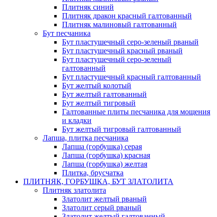
Плитняк синий
Плитняк дракон красный галтованный
Плитняк малиновый галтованный
Бут песчаника
Бут пластушечный серо-зеленый рваный
Бут пластушечный красный рваный
Бут пластушечный серо-зеленый
галтованный
Бут пластушечный красный галтованный
Бут желтый колотый
Бут желтый галтованный
Бут желтый тигровый
Галтованные плиты песчаника для мощения
и кладки
Бут желтый тигровый галтованный
Лапша, плитка песчаника
Лапша (горбушка) серая
Лапша (горбушка) красная
Лапша (горбушка) желтая
Плитка, брусчатка
ПЛИТНЯК, ГОРБУШКА, БУТ ЗЛАТОЛИТА
Плитняк златолита
Златолит желтый рваный
Златолит серый рваный
Златолит желтый галтованный