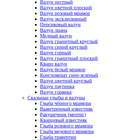
Валун пестрый
Валун цветной плоский
Валун розовый мрамор
Валун эксклюзивный
Персиковый валун
Валун лиана
Медный валун
Валун гранитный круглый
Валун синий круглый
Валун горный
Валун гранитный плоский
Кварц валун
Валун белый мрамор
Конгломерат сине-зеленый
Валун цветной круглый
Валун паутинка
Валун горянка
Скальные глыбы и валуны
Глыба чёрного мрамора
Выветренный известняк
Ракушечник (меотис)
Кварцевый известняк
Глыба розового мрамора
Глыба медового мрамора
Глыба травертин