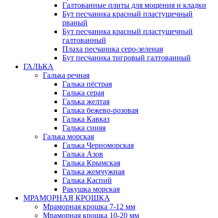
Галтованные плиты для мощения и кладки
Бут песчаника красный пластушечный
рваный
Бут песчаника красный пластушечный
галтованный
Плаха песчаника серо-зеленая
Бут песчаника тигровый галтованный
ГАЛЬКА
Галька речная
Галька пёстрая
Галька серая
Галька желтая
Галька бежево-розовая
Галька Кавказ
Галька синяя
Галька морская
Галька Черноморская
Галька Азов
Галька Крымская
Галька жемчужная
Галька Каспий
Ракушка морская
МРАМОРНАЯ КРОШКА
Мраморная крошка 7-12 мм
Мраморная крошка 10-20 мм