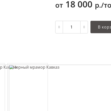
18 000
от
р./т
В кор