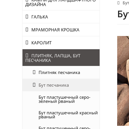
Бу
ДИЗАЙНА
Бу
ГАЛЬКА
МРАМОРНАЯ КРОШКА
КАРОЛИТ
ПЛИТНЯК, ЛАПША, БУТ
ПЕСЧАНИКА
Плитняк песчаника
Бут песчаника
Бут пластушечный серо-
зеленый рваный
Бут пластушечный красный
рваный
Бут пластушечный серо-