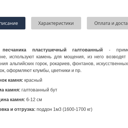
писание
Характеристики
Оплата и доста
 песчаника пластушечный галтованный
- примен
йне, используют камень для мощения, из него возводят
ния альпийских горок, рокариев, фонтанов, искусственны
ок, оформляют клумбы, цветники и пр.
нок камня:
красный
а камня:
галтованный бут
ина камня:
6-12 см
овка и отгрузка:
поддон 1м3 (1600-1700 кг)