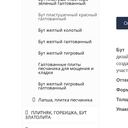
зеленый галтованный
Бут пластушечный красный
галтованный
О
Бут желтый колотый
Бут желтый галтованный
Бут
Бут желтый тигровый
диза
созда
Галтованные плиты
песчаника для мощения и
участ
кладки
Отте
Бут желтый тигровый
галтованный
Форм
Лапша, плитка песчаника
Толщ
Упак
ПЛИТНЯК, ГОРБУШКА, БУТ
ЗЛАТОЛИТА