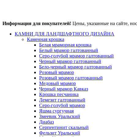
Информация для покупателей!
Цены, указанные на сайте, но
КАМНИ ДЛЯ ЛАНДШАФТНОГО ДИЗАЙНА
Каменная крошка
Белая мраморная крошка
Белый мрамор галтованный
Серо-голубой мрамор галтованный
Черный мрамор галтованный
Бело-черный мрамор галтованный
Розовый мрамор
Розовый мрамор галтованный
Медовый мрамор
Черный мрамор Кавказ
Крошка песчаника
Лемезит галтованный
Серо-голубой мрамор
Яшма сургучная
Змеевик Уральский
Диабаз
Серпентинит скальный
Фельзит Уральский