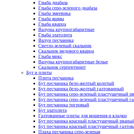
Глыба диабаза
Глыба серо-зеленого диабаза
Глыба змеевика
Глыба яшмы
Глыба кварца
Валуны крупногабаритные
Глыба златолита
Валун песчаника
Светло-зеленый скальник
Скальник медового кварца
Глыба микс
Валуны крупногабаритные белые
Скальник серпентинит
Бут и плиты
Плита песчаника
Бут песчаника бело-желтый колотый
Бут песчаника бело-желтый галтованный
Бут песчаника серо-зеленый пластушечный р
Бут песчаника серо-зеленый пластушечный г
Бут песчаника тигровый
Бут златолита
Галтованные плиты для мощения и кладки
Бут песчаника красный пластушечный рваны
Бут песчаника красный пластушечный галто
Плаха песчаника серо-зеленая