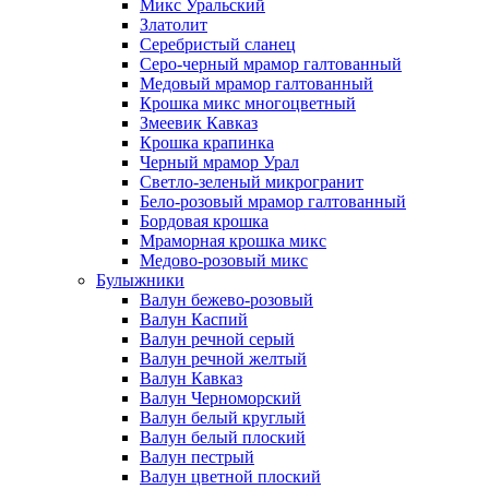
Микс Уральский
Златолит
Серебристый сланец
Серо-черный мрамор галтованный
Медовый мрамор галтованный
Крошка микс многоцветный
Змеевик Кавказ
Крошка крапинка
Черный мрамор Урал
Светло-зеленый микрогранит
Бело-розовый мрамор галтованный
Бордовая крошка
Мраморная крошка микс
Медово-розовый микс
Булыжники
Валун бежево-розовый
Валун Каспий
Валун речной серый
Валун речной желтый
Валун Кавказ
Валун Черноморский
Валун белый круглый
Валун белый плоский
Валун пестрый
Валун цветной плоский