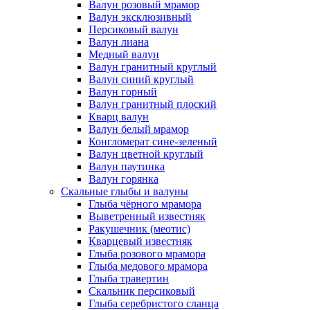
Валун розовый мрамор
Валун эксклюзивный
Персиковый валун
Валун лиана
Медный валун
Валун гранитный круглый
Валун синий круглый
Валун горный
Валун гранитный плоский
Кварц валун
Валун белый мрамор
Конгломерат сине-зеленый
Валун цветной круглый
Валун паутинка
Валун горянка
Скальные глыбы и валуны
Глыба чёрного мрамора
Выветренный известняк
Ракушечник (меотис)
Кварцевый известняк
Глыба розового мрамора
Глыба медового мрамора
Глыба травертин
Скальник персиковый
Глыба серебристого сланца