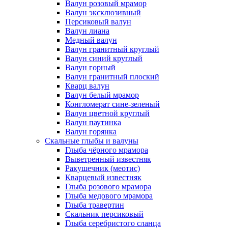
Валун розовый мрамор
Валун эксклюзивный
Персиковый валун
Валун лиана
Медный валун
Валун гранитный круглый
Валун синий круглый
Валун горный
Валун гранитный плоский
Кварц валун
Валун белый мрамор
Конгломерат сине-зеленый
Валун цветной круглый
Валун паутинка
Валун горянка
Скальные глыбы и валуны
Глыба чёрного мрамора
Выветренный известняк
Ракушечник (меотис)
Кварцевый известняк
Глыба розового мрамора
Глыба медового мрамора
Глыба травертин
Скальник персиковый
Глыба серебристого сланца