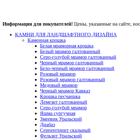
Информация для покупателей!
Цены, указанные на сайте, но
КАМНИ ДЛЯ ЛАНДШАФТНОГО ДИЗАЙНА
Каменная крошка
Белая мраморная крошка
Белый мрамор галтованный
Серо-голубой мрамор галтованный
Черный мрамор галтованный
Бело-черный мрамор галтованный
Розовый мрамор
Розовый мрамор галтованный
Медовый мрамор
Черный мрамор Кавказ
Крошка песчаника
Лемезит галтованный
Серо-голубой мрамор
Яшма сургучная
Змеевик Уральский
Диабаз
Серпентинит скальный
Фельзит Уральский