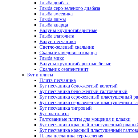
Глыба диабаза
Глыба серо-зеленого диабаза
Глыба змеевика
Глыба яшмы
Глыба кварца
Валуны крупногабаритные
Глыба златолита
Валун песчаника
Светло-зеленый скальник
Скальник медового кварца
Глыба микс
Валуны крупногабаритные белые
Скальник серпентинит
Бут и плиты
Плита песчаника
Бут песчаника бело-желтый колотый
Бут песчаника бело-желтый галтованный
Бут песчаника серо-зеленый пластушечный р
Бут песчаника серо-зеленый пластушечный г
Бут песчаника тигровый
Бут златолита
Галтованные плиты для мощения и кладки
Бут песчаника красный пластушечный рваны
Бут песчаника красный пластушечный галто
Плаха песчаника серо-зеленая