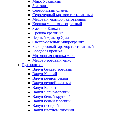
Микс Уральский
Златолит
Серебристый сланец
Серо-черный мрамор галтованный
Медовый мрамор галтованный
Крошка микс многоцветный
Змеевик Кавказ
Крошка крапинка
Черный мрамор Урал
Светло-зеленый микрогранит
Бело-розовый мрамор галтованный
Бордовая крошка
Мраморная крошка микс
Медово-розовый микс
Булыжники
Валун бежево-розовый
Валун Каспий
Валун речной серый
Валун речной желтый
Валун Кавказ
Валун Черноморский
Валун белый круглый
Валун белый плоский
Валун пестрый
Валун цветной плоский